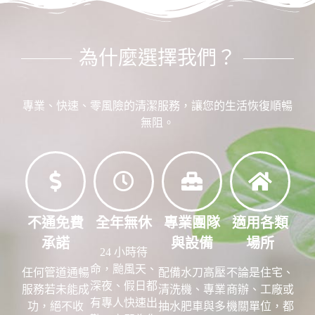
為什麼選擇我們？
專業、快速、零風險的清潔服務，讓您的生活恢復順暢
無阻。
不通免費
全年無休
專業團隊
適用各類
承諾
與設備
場所
24 小時待
命，颱風天、
任何管道通暢
配備水刀高壓
不論是住宅、
深夜、假日都
服務若未能成
清洗機、專業
商辦、工廠或
有專人快速出
功，絕不收
抽水肥車與多
機關單位，都