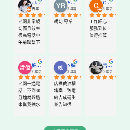
s.l peng
YR AUT
Cheng-Lun
去年
2 年前
3 年前
老闆非常親
親切 專業
工作細心，
切而且效率
服務到位，
很高電話中
值得推薦
午前聯繫下
午就來幫忙
看了晚上報
價後隔天下
許哲偉
N姊
吉成衛生清潔工程行
午就來幫忙
3 年前
3 年前
9 年前
處理好了！
老闆一通電
店裡截油槽
這是一個很
話，不到30
堵塞，致電
困擾我的阻
分鐘就趕過
給吉成衛生
塞卡住問題
來幫我抽水
並告知很
來沒有1小
肥，價格也
急，師傅不
時就大致上
很合理，有
到三十分鐘
搞定了！相
需要的朋友
就到現場幫
當滿意👍讚