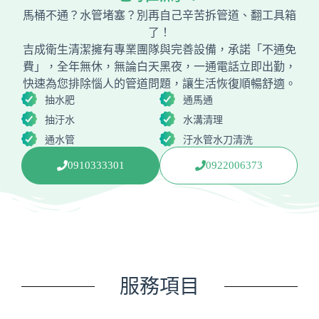
馬桶不通？水管堵塞？別再自己辛苦拆管道、翻工具箱
了！
吉成衛生清潔擁有專業團隊與完善設備，承諾「不通免
費」，全年無休，無論白天黑夜，一通電話立即出勤，
快速為您排除惱人的管道問題，讓生活恢復順暢舒適。
抽水肥
通馬通
抽汙水
水溝清理
通水管
汙水管水刀清洗
0910333301
0922006373
服務項目