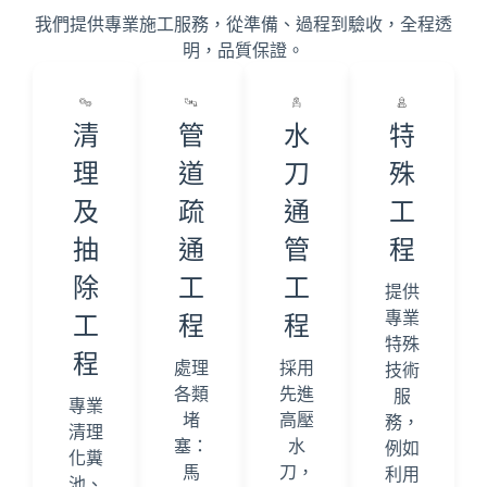
我們提供專業施工服務，從準備、過程到驗收，全程透
明，品質保證。
清
管
水
特
理
道
刀
殊
及
疏
通
工
抽
通
管
程
除
工
工
提供
專業
工
程
程
特殊
程
處理
採用
技術
各類
先進
服
專業
堵
高壓
務，
清理
塞：
水
例如
化糞
馬
刀，
利用
池、