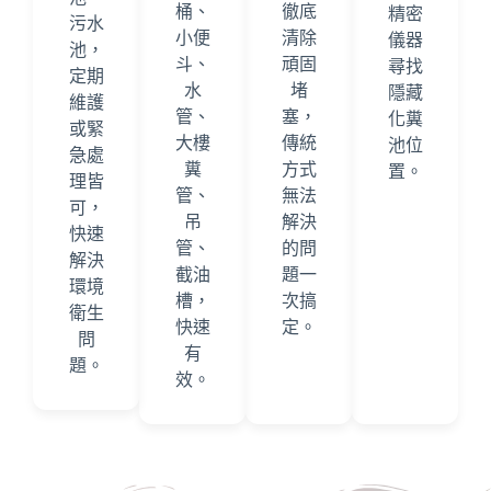
桶、
徹底
精密
污水
小便
清除
儀器
池，
斗、
頑固
尋找
定期
水
堵
隱藏
維護
管、
塞，
化糞
或緊
大樓
傳統
池位
急處
糞
方式
置。
理皆
管、
無法
可，
吊
解決
快速
管、
的問
解決
截油
題一
環境
槽，
次搞
衛生
快速
定。
問
有
題。
效。