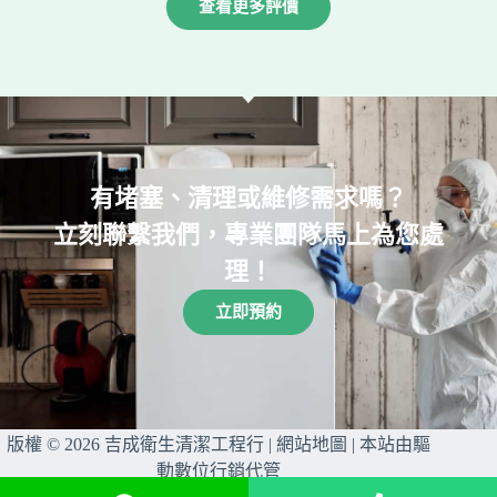
查看更多評價
可以這這
忙疏通，也
價格跟市場
家，員工素
一併請他們
其他人一樣
質也很好，
幫忙抽截油
沒有特別貴
弄髒會主動
槽。非常感
或是優惠這
擦乾淨👍
謝師傅們撥
樣的效率跟
空來幫忙 ! 
服務搭配這
感謝 !
樣的價格！
有堵塞、清理或維修需求嗎？
合情合理！
立刻聯繫我們，專業團隊馬上為您處
理！
立即預約
版權 © 2026 吉成衛生清潔工程行 |
網站地圖
| 本站由
驅
動數位行銷
代管